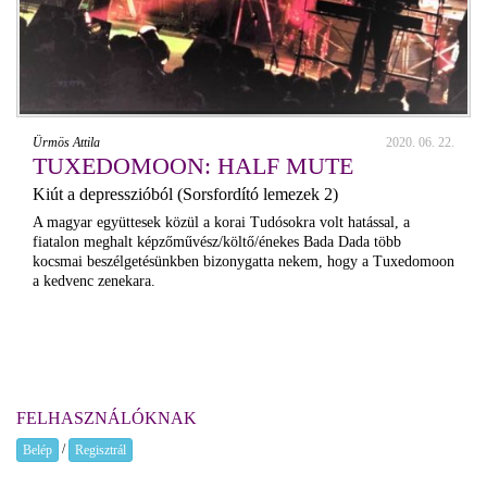
Ürmös Attila
2020. 06. 22.
TUXEDOMOON: HALF MUTE
Kiút a depresszióból (Sorsfordító lemezek 2)
A magyar együttesek közül a korai Tudósokra volt hatással, a
fiatalon meghalt képzőművész/költő/énekes Bada Dada több
kocsmai beszélgetésünkben bizonygatta nekem, hogy a Tuxedomoon
a kedvenc zenekara.
FELHASZNÁLÓKNAK
/
Belép
Regisztrál