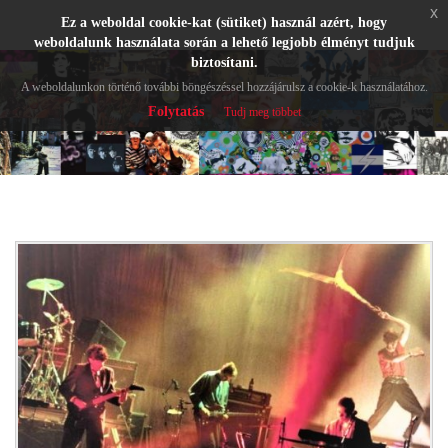
x
Ez a weboldal cookie-kat (sütiket) használ azért, hogy
weboldalunk használata során a lehető legjobb élményt tudjuk
biztosítani.
A weboldalunkon történő további böngészéssel hozzájárulsz a cookie-k használatához.
Folytatás
Tudj meg többet