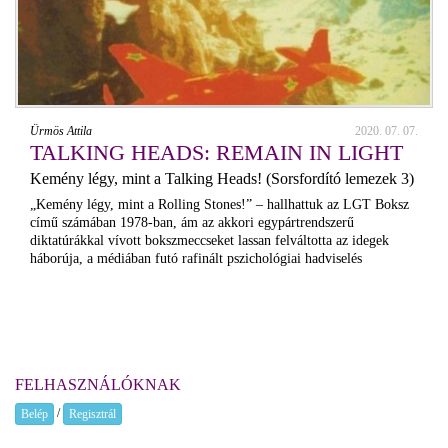
Ürmös Attila
2020. 07. 07.
TALKING HEADS: REMAIN IN LIGHT
Kemény légy, mint a Talking Heads! (Sorsfordító lemezek 3)
„Kemény légy, mint a Rolling Stones!” – hallhattuk az LGT Boksz
című számában 1978-ban, ám az akkori egypártrendszerű
diktatúrákkal vívott bokszmeccseket lassan felváltotta az idegek
háborúja, a médiában futó rafinált pszichológiai hadviselés
FELHASZNÁLÓKNAK
/
Belép
Regisztrál