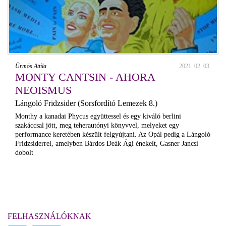
Ürmös Attila
2021. 02. 03.
MONTY CANTSIN - AHORA
NEOISMUS
Lángoló Fridzsider (Sorsfordító Lemezek 8.)
Monthy a kanadai Phycus együttessel és egy kiváló berlini
szakáccsal jött, meg teherautónyi könyvvel, melyeket egy
performance keretében készült felgyújtani. Az Opál pedig a Lángoló
Fridzsiderrel, amelyben Bárdos Deák Ági énekelt, Gasner Jancsi
dobolt
FELHASZNÁLÓKNAK