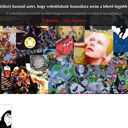
ütiket) használ azért, hogy weboldalunk használata során a lehető legjobb
A weboldalunkon történő további böngészéssel hozzájárulsz a cookie-k használatához.
Folytatás
Tudj meg többet