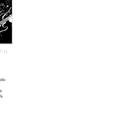
7. 11.
,
ols-
az
és