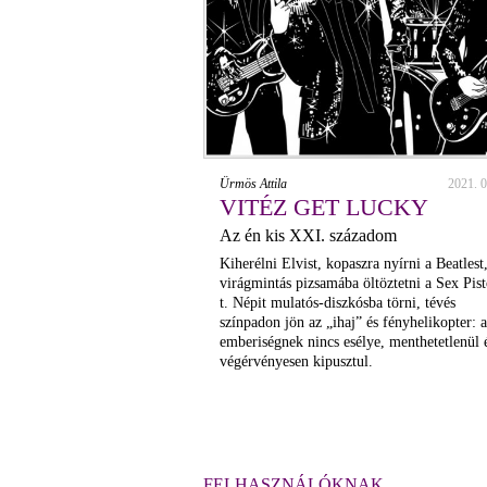
Ürmös Attila
2021. 0
VITÉZ GET LUCKY
Az én kis XXI. századom
Kiherélni Elvist, kopaszra nyírni a Beatlest
virágmintás pizsamába öltöztetni a Sex Pist
t. Népit mulatós-diszkósba törni, tévés
színpadon jön az „ihaj” és fényhelikopter: 
emberiségnek nincs esélye, menthetetlenül 
végérvényesen kipusztul.
FELHASZNÁLÓKNAK