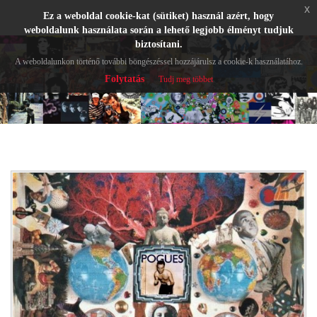
x
Ez a weboldal cookie-kat (sütiket) használ azért, hogy
weboldalunk használata során a lehető legjobb élményt tudjuk
biztosítani.
A weboldalunkon történő további böngészéssel hozzájárulsz a cookie-k használatához.
Folytatás
Tudj meg többet