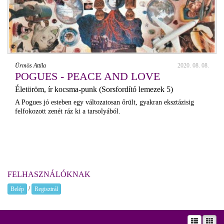
Ürmös Attila
2020. 08. 08.
POGUES - PEACE AND LOVE
Életöröm, ír kocsma-punk (Sorsfordító lemezek 5)
A Pogues jó esteben egy változatosan őrült, gyakran eksztázisig
felfokozott zenét ráz ki a tarsolyából.
FELHASZNÁLÓKNAK
/
Belép
Regisztrál