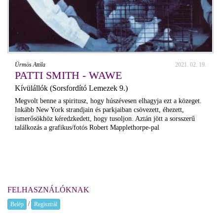
Ürmös Attila
2021. 02. 19.
PATTI SMITH - WAWE
Kívülállók (Sorsfordító Lemezek 9.)
Megvolt benne a spiritusz, hogy húszévesen elhagyja ezt a közeget.
Inkább New York strandjain és parkjaiban csövezett, éhezett,
ismerősökhöz kéredzkedett, hogy tusoljon. Aztán jött a sorsszerű
találkozás a grafikus/fotós Robert Mapplethorpe-pal
FELHASZNÁLÓKNAK
/
Belép
Regisztrál