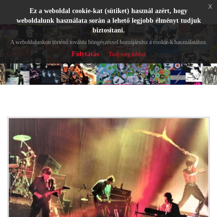
x
Ez a weboldal cookie-kat (sütiket) használ azért, hogy
weboldalunk használata során a lehető legjobb élményt tudjuk
biztosítani.
A weboldalunkon történő további böngészéssel hozzájárulsz a cookie-k használatához.
Folytatás
Tudj meg többet