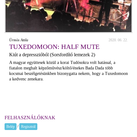
Ürmös Attila
2020. 06. 22.
TUXEDOMOON: HALF MUTE
Kiút a depresszióból (Sorsfordító lemezek 2)
A magyar együttesek közül a korai Tudósokra volt hatással, a
fiatalon meghalt képzőművész/költő/énekes Bada Dada több
kocsmai beszélgetésünkben bizonygatta nekem, hogy a Tuxedomoon
a kedvenc zenekara.
FELHASZNÁLÓKNAK
/
Belép
Regisztrál